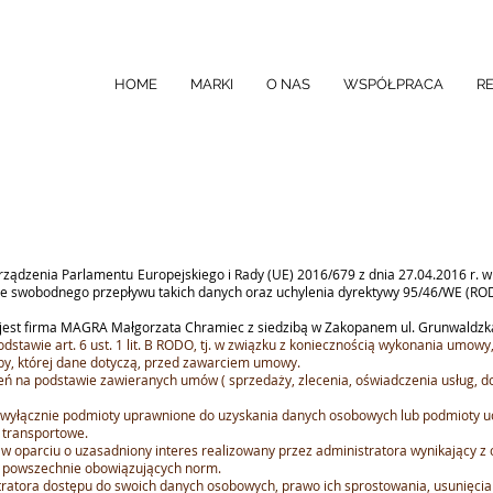
HOME
MARKI
O NAS
WSPÓŁPRACA
R
rozporządzenia Parlamentu Europejskiego i Rady (UE) 2016/679 z dnia 27.04.2016 r.
e swobodnego przepływu takich danych oraz uchylenia dyrektywy 95/46/WE (ROD
est firma MAGRA Małgorzata Chramiec z siedzibą w Zakopanem ul. Grunwaldzka
awie art. 6 ust. 1 lit. B RODO, tj. w związku z koniecznością wykonania umowy, 
oby, której dane dotyczą, przed zawarciem umowy.
eń na podstawie zawieranych umów ( sprzedaży, zlecenia, oświadczenia usług, 
yłącznie podmioty uprawnione do uzyskania danych osobowych lub podmioty ucze
y transportowe.
parciu o uzasadniony interes realizowany przez administratora wynikający z 
z powszechnie obowiązujących norm.
ratora dostępu do swoich danych osobowych, prawo ich sprostowania, usunięcia