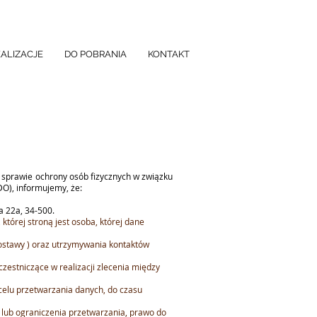
EALIZACJE
DO POBRANIA
KONTAKT
 w sprawie ochrony osób fizycznych w związku
O), informujemy, że:
 22a, 34-500.
której stroną jest osoba, której dane
dostawy ) oraz utrzymywania kontaktów
stniczące w realizacji zlecenia między
celu przetwarzania danych, do czasu
 lub ograniczenia przetwarzania, prawo do