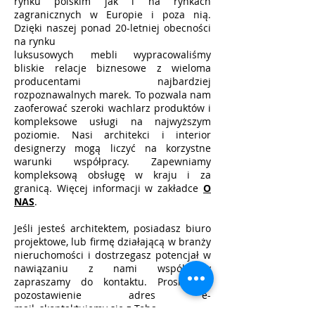
rynku polskim jak i na rynkach
zagranicznych w Europie i poza nią.
Dzięki naszej ponad 20-letniej obecności
na rynku
luksusowych mebli wypracowaliśmy
bliskie relacje biznesowe z wieloma
producentami najbardziej
rozpoznawalnych marek. To pozwala nam
zaoferować szeroki wachlarz produktów i
kompleksowe usługi na najwyższym
poziomie. Nasi architekci i interior
designerzy mogą liczyć na korzystne
warunki współpracy. Zapewniamy
kompleksową obsługę w kraju i za
granicą. Więcej informacji w zakładce
O
NAS
.
Jeśli jesteś architektem, posiadasz biuro
projektowe, lub firmę działającą w branży
nieruchomości i dostrzegasz potencjał w
nawiązaniu z nami współpracy
zapraszamy do kontaktu. Prosimy o
pozostawienie adres e-
mail, skontaktujemy się z Tobą.