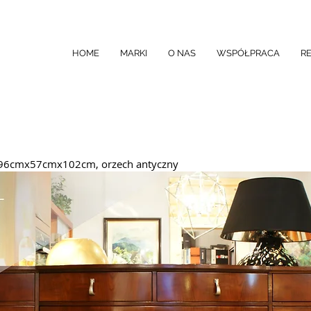
HOME
MARKI
O NAS
WSPÓŁPRACA
R
196cmx57cmx102cm, orzech antyczny